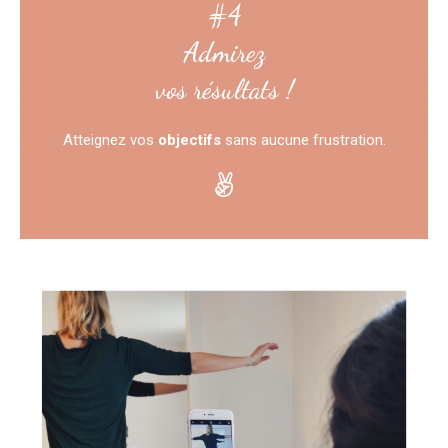
#4
Admirez
vos résultats !
Atteignez vos
objectifs
sans aucune frustration.